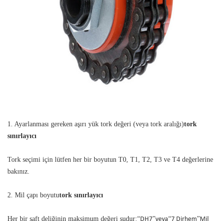
1. Ayarlanması gereken aşırı yük tork değeri (veya tork aralığı)
tork
sınırlayıcı
Tork seçimi için lütfen her bir boyutun T0, T1, T2, T3 ve T4 değerlerine
bakınız.
2. Mil çapı boyutu
tork sınırlayıcı
Her bir şaft deliğinin maksimum değeri şudur:
“
DH7
”
veya
“
7 Dirhem
”
Mil