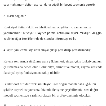
çapı maksimum değeri aşarsa, daha büyük bir boyut seçmeniz gerekir.
3. Nasıl bağlanır?
Koaksiyel iletim (aktif ve tahrik edilen uç şafttır), o zaman seçim
yapılmalıdır.
”
-G
”
veya
”
-T
”
Ayrıca paralel iletim (mil dişlisi, mil dişlisi vb.) gibi
kaplinin diğer özelliklerinde de standart form seçilebilir.
4. Aşırı yüklenme sayısının sinyal çıkışı gerektirip gerektirmediği
Kayma sonrasında sürtünme aşırı yüklenmesi, sinyal çıkış fonksiyonunun
çalışmamasına neden olur. Çelik bilye, silindir ve modül, kayma sırasında
da sinyal çıkış fonksiyonuna sahip olabilir.
Bunlar dört türüdür.
tork sınırlayıcı
Eğer doğru modeli daha 정확 bir
şekilde seçmek istiyorsanız, bizimle iletişime geçebilirsiniz, size doğru
modeli seçmenizde yardımcı olacak bir profesyonelimiz olacaktır.