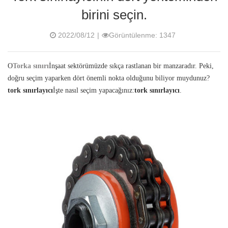
birini seçin.
2022/08/12
|
Görüntülenme: 1347
O
T
orka sınırı
İnşaat sektörümüzde sıkça rastlanan bir manzaradır. Peki,
doğru seçim yaparken dört önemli nokta olduğunu biliyor muydunuz?
tork sınırlayıcı
İşte nasıl seçim yapacağınız:
tork sınırlayıcı
.