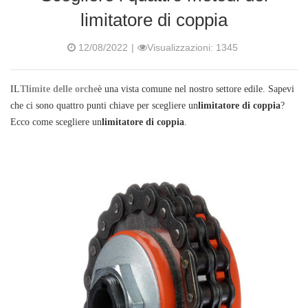
limitatore di coppia
12/08/2022
|
Visualizzazioni: 1345
IL
T
limite delle orche
è una vista comune nel nostro settore edile. Sapevi
che ci sono quattro punti chiave per scegliere un
limitatore di coppia
?
Ecco come scegliere un
limitatore di coppia
.