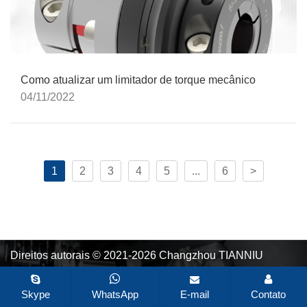
Como atualizar um limitador de torque mecânico
04/11/2022
1
2
3
4
5
...
6
>
Direitos autorais © 2021-2026 Changzhou TIANNIU
Transmission Equipment Co., Ltd. Todos os direitos
reservados.
Mapa do site
Todas as
Skype
WhatsApp
E-mail
Contato
etiquetas
Desenvolvido por Zhonghuan Internet