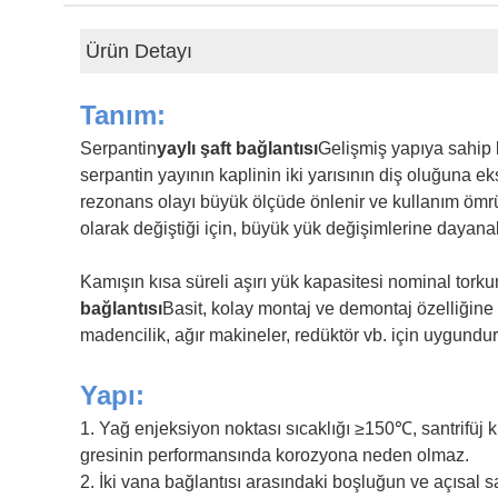
Ürün Detayı
Tanım:
Serpantin
yaylı şaft bağlantısı
Gelişmiş yapıya sahip bi
serpantin yayının kaplinin iki yarısının diş oluğuna e
rezonans olayı büyük ölçüde önlenir ve kullanım ömrü
olarak değiştiği için, büyük yük değişimlerine dayanabi
Kamışın kısa süreli aşırı yük kapasitesi nominal torkun 
bağlantısı
Basit, kolay montaj ve demontaj özelliğine s
madencilik, ağır makineler, redüktör vb. için uygundur
Yapı:
1. Yağ enjeksiyon noktası sıcaklığı ≥150℃, santrifüj ku
gresinin performansında korozyona neden olmaz.
2. İki vana bağlantısı arasındaki boşluğun ve açısal 