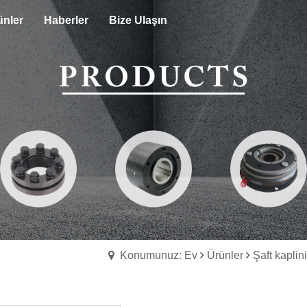
ünler
Haberler
Bize Ulaşın
Konumunuz: Ev
Ürünler
Şaft kaplini