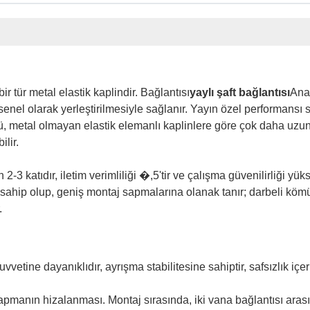
r tür metal elastik kaplindir. Bağlantısı
yaylı şaft bağlantısı
Ana 
ksenel olarak yerleştirilmesiyle sağlanır. Yayın özel performansı 
, metal olmayan elastik elemanlı kaplinlere göre çok daha uzun
lir.
2-3 katıdır, iletim verimliliği �,5'tir ve çalışma güvenilirliği yük
ahip olup, geniş montaj sapmalarına olanak tanır; darbeli kömür kı
.
vvetine dayanıklıdır, ayrışma stabilitesine sahiptir, safsızlık iç
sapmanın hizalanması. Montaj sırasında, iki vana bağlantısı aras