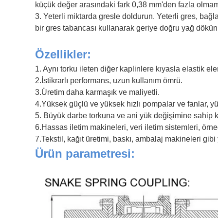
küçük değer arasındaki fark 0,38 mm'den fazla olmama
3. Yeterli miktarda gresle doldurun. Yeterli gres, bağl
bir gres tabancası kullanarak geriye doğru yağ dökün
Özellikler:
1. Aynı torku ileten diğer kaplinlere kıyasla elasti
2
.
İstikrarlı performans, uzun kullanım ömrü.
3
.
Üretim daha karmaşık ve maliyetli.
4
.
Yüksek güçlü ve yüksek hızlı pompalar ve fanlar, yük
5. Büyük darbe torkuna ve ani yük değişimine sahip k
6
.
Hassas iletim makineleri, veri iletim sistemleri, ör
7
.
Tekstil, kağıt üretimi, baskı, ambalaj makineleri gi
Ürün parametresi: