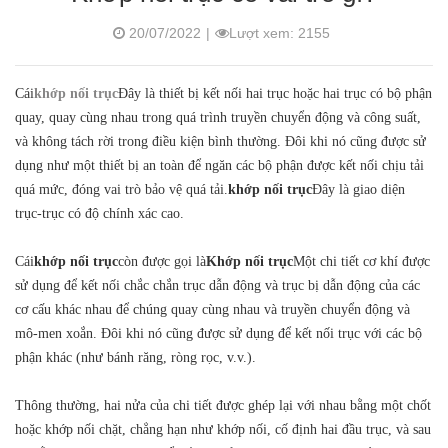
20/07/2022
|
Lượt xem: 2155
Cái
khớp nối trục
Đây là thiết bị kết nối hai trục hoặc hai trục có bộ phận
quay, quay cùng nhau trong quá trình truyền chuyển động và công suất,
và không tách rời trong điều kiện bình thường. Đôi khi nó cũng được sử
dụng như một thiết bị an toàn để ngăn các bộ phận được kết nối chịu tải
quá mức, đóng vai trò bảo vệ quá tải.
khớp nối trục
Đây là giao diện
trục-trục có độ chính xác cao.
Cái
khớp nối trục
còn được gọi là
Khớp nối trục
Một chi tiết cơ khí được
sử dụng để kết nối chắc chắn trục dẫn động và trục bị dẫn động của các
cơ cấu khác nhau để chúng quay cùng nhau và truyền chuyển động và
mô-men xoắn. ​​Đôi khi nó cũng được sử dụng để kết nối trục với các bộ
phận khác (như bánh răng, ròng rọc, v.v.).
Thông thường, hai nửa của chi tiết được ghép lại với nhau bằng một chốt
hoặc khớp nối chặt, chẳng hạn như khớp nối, cố định hai đầu trục, và sau