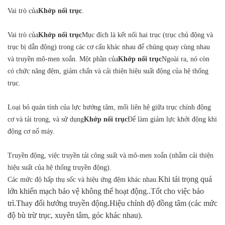
Vai trò của
Khớp nối trục
.
Vai trò của
Khớp nối trục
Mục đích là kết nối hai trục (trục chủ động và
trục bị dẫn động) trong các cơ cấu khác nhau để chúng quay cùng nhau
và truyền mô-men xoắn. ​​Một phần của
Khớp nối trục
Ngoài ra, nó còn
có chức năng đệm, giảm chấn và cải thiện hiệu suất động của hệ thống
trục.
Loại bỏ quán tính của lực hướng tâm, mối liên hệ giữa trục chính động
cơ và tải trọng, và sử dụng
Khớp nối trục
Để làm giảm lực khởi động khi
động cơ nổ máy.
Truyền động, việc truyền tải công suất và mô-men xoắn (nhằm cải thiện
hiệu suất của hệ thống truyền động)
.
Khi tải trọng quá
Các mức độ hấp thụ sốc và hiệu ứng đệm khác nhau
.
lớn khiến mạch bảo vệ không thể hoạt động.
.
Tốt cho việc bảo
trì
.
Thay đổi hướng truyền động
.
Hiệu chỉnh độ đồng tâm (các mức
độ bù trừ trục, xuyên tâm, góc khác nhau)
.