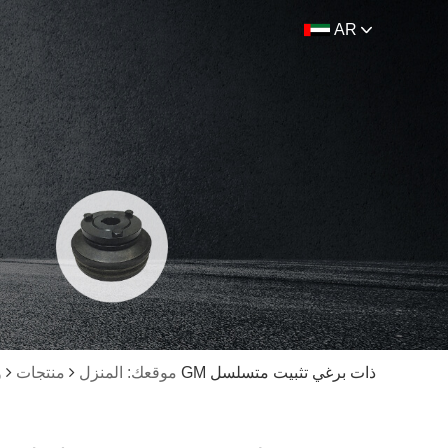
AR
وصلة لولبية من نوع GM ذات برغي تثبيت متسلسل
موقعك: المنزل
منتجات
و