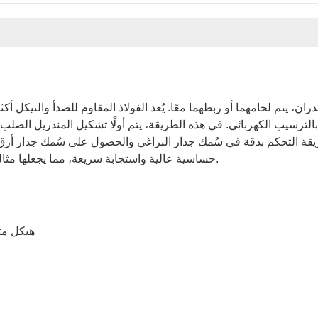
، يتم لحامهما أو ربطهما معًا. يُعد الفولاذ المقاوم للصدأ والنيكل أكث
بالترسيب الكهربائي. في هذه الطريقة، يتم أولًا تشكيل المندريل الصلب 
ه الطريقة التحكم بدقة في سُمك جدار البراغي والحصول على سُمك جدار أ
حساسية عالية واستجابة سريعة، مما يجعلها مثالية للاستخدام في تطبيقات الأجهزة الصغيرة والدقيقة للغاية.
>هيكل مت