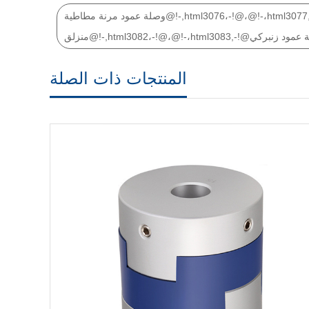
وصلة عمود مرنة مطاطية@!-,html3076،-!@،@!-،html3077,-!@وصلة عمود التثبيت@!-,html3078،-!@،@!-،html3079,-!@وصلة عمود التشفير@!-,html3080،-!@،@!-،html3081,-!@وصلة عمود
html3082،-!@،@!-،html,-!@وصلة عمود زنبركي
المنتجات ذات الصلة