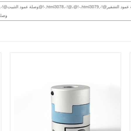
منزلق@!-,3083