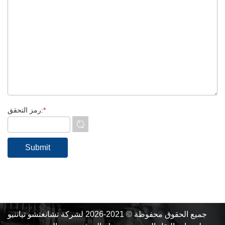
*
رمز التحقق:
جميع الحقوق محفوظة © 2021-2026 لشركة تشانغتشو تياننيو