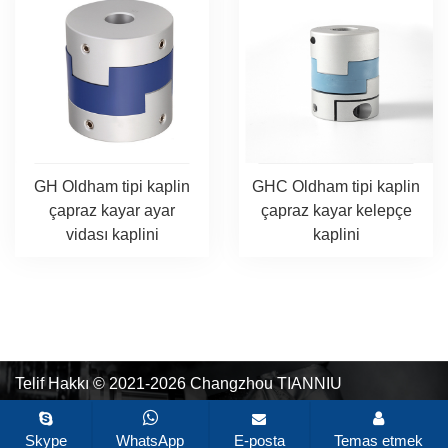
GH Oldham tipi kaplin
GHC Oldham tipi kaplin
çapraz kayar ayar
çapraz kayar kelepçe
vidası kaplini
kaplini
Telif Hakkı © 2021-2026 Changzhou TIANNIU
Transmission Equipment Co., Ltd. Tüm hakları saklıdır.
Site
Haritası
Tüm etiketler
Zhonghuan Internet tarafından
Skype
WhatsApp
E-posta
Temas etmek