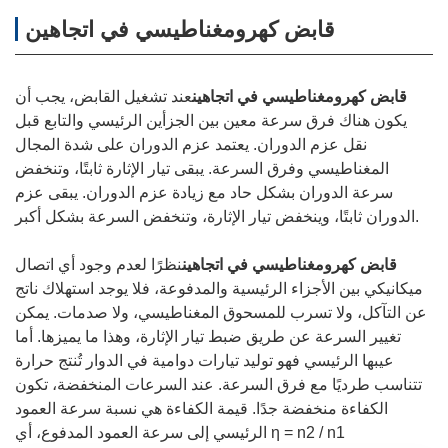
قابض كهرومغناطيسي في اتجاهين
قابض كهرومغناطيسي في اتجاهين
عند تشغيل القابض، يجب أن
يكون هناك فرق سرعة معين بين الجزأين الرئيسي والتابع قبل
نقل عزم الدوران. يعتمد عزم الدوران على شدة المجال
المغناطيسي وفرق السرعة. يبقى تيار الإثارة ثابتًا، وتنخفض
سرعة الدوران بشكل حاد مع زيادة عزم الدوران. يبقى عزم
الدوران ثابتًا، وينخفض ​​تيار الإثارة، وتنخفض السرعة بشكل أكبر.
قابض كهرومغناطيسي في اتجاهين
نظرًا لعدم وجود أي اتصال
ميكانيكي بين الأجزاء الرئيسية والمدفوعة، فلا يوجد استهلاك ناتج
عن التآكل، ولا تسرب للمسحوق المغناطيسي، ولا صدمات. يمكن
تغيير السرعة عن طريق ضبط تيار الإثارة، وهذا ما يميزها. أما
عيبها الرئيسي فهو توليد تيارات دوامية في الدوار تُنتج حرارة
تتناسب طرديًا مع فرق السرعة. عند السرعات المنخفضة، تكون
الكفاءة منخفضة جدًا. قيمة الكفاءة هي نسبة سرعة العمود
الرئيسي إلى سرعة العمود المدفوع، أي η = n2 / n1