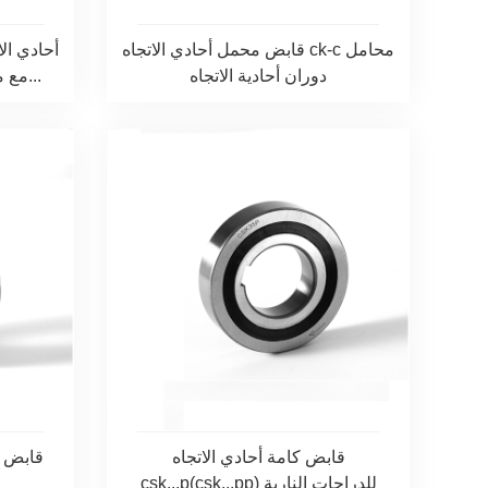
قابض محمل أحادي الاتجاه ck-c محامل
دوران أحادية الاتجاه
مع مجرى مفتاح داخلي وخارجي...
قابض كامة أحادي الاتجاه
قابض ذ
csk...p(csk...pp) للدراجات النارية