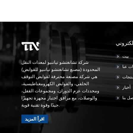
لكتروني
بيت
شركة تشانغتشو تياننيو لمعدات النقل
ت عنا
المحدودة (مصنع تشانغتشو تياننيو للقوابض)
هي شركة مصنعة محترفة لقوابض التوقف
نتجات
الخلفي، والقوابض الكهرومغناطيسية،
أخبار
ومحددات عزم الدوران، ومجموعات القفل،
صل بنا
والوصلات، مع مرافق اختبار مجهزة تجهيزًا
جيدًا وقوة تقنية قوية.
اقرأ المزيد