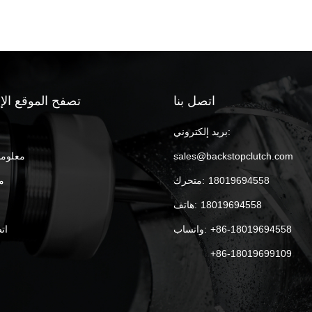
اتصل بنا
تصفح الموقع الإ
بريد إلكتروني:
sales@backstopclutch.com
معلوما
18019694558
متحرك:
م
18019694558
هاتف:
+86-18019694558
واتساب:
ات
+86-18019699109