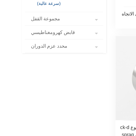
(سرعة عالية)
مجموعة القفل
قابض كهرومغناطيسي
محدد عزم الدوران
ck-d قابض كامة أحادي الاتجاه من نوع
sprag ذو محمل أحادي الاتجاه للناقل