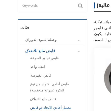
الية)
بلاستيكية
فئات
انبي قابض
لية، يكون
وصلة عمود الدوران
قابض مانع للانغلاق
قابض تجاوز السرعة
اتجاه واحد
قابض الفهرسة
قابض أحادي الاتجاه من نوع
البكرة (سرعة منخفضة)
قابض مانع للانغلاق
محمل أحادي الاتجاه ذو قابض