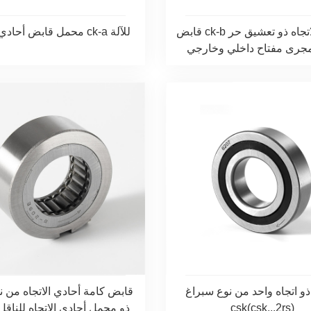
قابض ck-b أحادي الاتجاه ذو تعشيق حر
محمل قابض أحادي الاتجاه ck-a للآلة
و اتجاه واحد من نوع سبراغ
csk(csk...2rs)