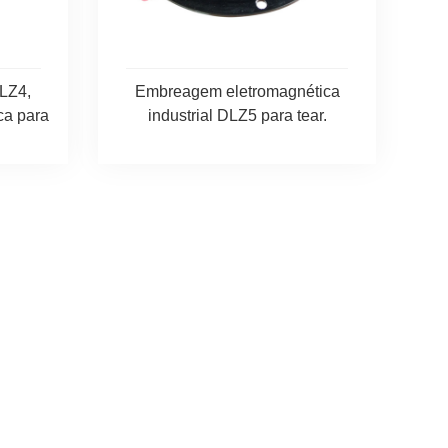
DLZ4,
Embreagem eletromagnética
ca para
industrial DLZ5 para tear.