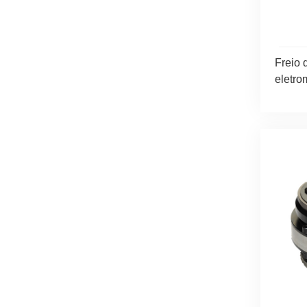
Freio 
eletro