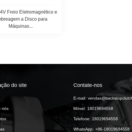
4V Freio Eletromagnético e
breagem a Disco para
Máquinas...
ção do site
Contate-nos
E-mail:
vendas@backstopclutc
 nós
Móvel:
18019694558
tos
Telefone:
18019694558
ias
WhatsApp:
+86-18019694558