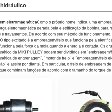
 hidráulico
em eletromagnética
Como o próprio nome indica, uma embreag
 força eletromagnética gerada pela eletrificação da bobina par
 e travamentos. De acordo com seu método de funcionamento, po
 O tipo excitado é a embreagem/freio que funciona pela eletrifi
 funciona pela força da mola quando a energia é cortada. Os g
nético da MIKI PULLEY podem ser divididos em "embreagem/fre
nética de engrenagem", "motor de freio" e "embreagem/freio el
ão" e assim por diante. Em particular, o freio de embreagem d
 que combinam funções de acordo com o tamanho do torque de 