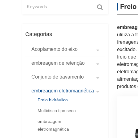
Freio
embreag
Categorias
utiliza a
frenagens
Acoplamento do eixo
excitado.
freio que
embreagem de retenção
eletromag
eletromag
Conjunto de travamento
alimentaç
produtos
embreagem eletromagnética
Freio hidráulico
Multidisco tipo seco
embreagem
eletromagnética