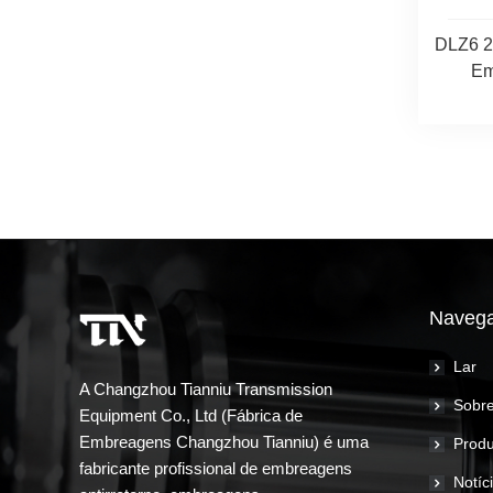
DLZ6 2
Em
Navega
Lar
A Changzhou Tianniu Transmission
Sobre
Equipment Co., Ltd (Fábrica de
Embreagens Changzhou Tianniu) é uma
Produ
fabricante profissional de embreagens
Notíc