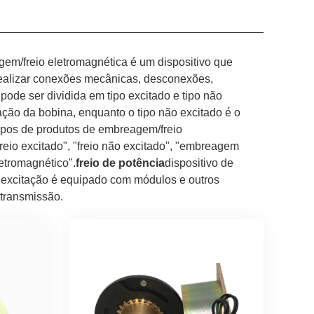
em/freio eletromagnética é um dispositivo que
a realizar conexões mecânicas, desconexões,
de ser dividida em tipo excitado e tipo não
cação da bobina, enquanto o tipo não excitado é o
rupos de produtos de embreagem/freio
io excitado", "freio não excitado", "embreagem
etromagnético".
freio de potência
dispositivo de
e excitação é equipado com módulos e outros
transmissão.